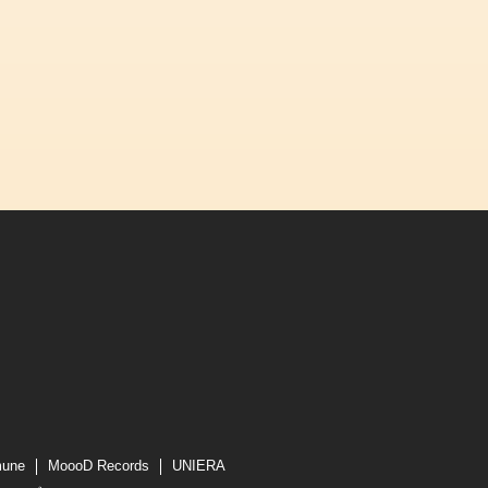
mune
MoooD Records
UNIERA