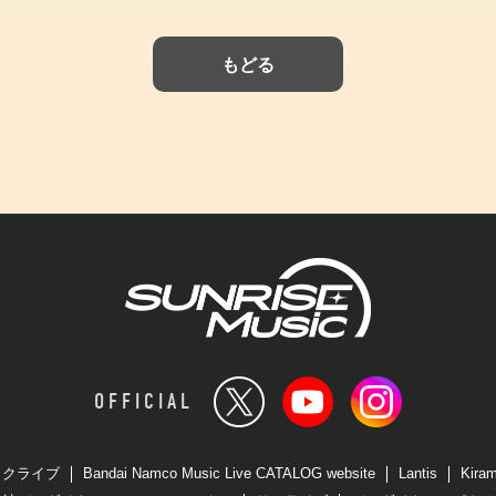
もどる
OFFICIAL
ックライブ
Bandai Namco Music Live CATALOG website
Lantis
Kira