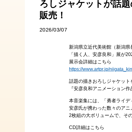
ろしジャケットが話題
販売！
2026/03/07
新潟県立近代美術館（新潟県長
「描く人、安彦良和」展が20
展示会詳細はこちら
https://www.artpr.jp/niigata_
話題の描きおろしジャケット
『安彦良和アニメーション作
本音楽集には、「勇者ライデ
安彦氏が携わった数々のアニ
2枚組の大ボリュームで、そ
CD詳細はこちら