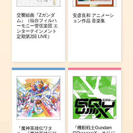
交響組曲『Zガンダ
安彦良和 アニメーシ
ム』（仙台フィルハ
ョン作品 音楽集
ーモニー管弦楽団 エ
ンターテインメント
定期第2回 LIVE）
『機動戦士Gundam
『魔神英雄伝ワタ
GQuuuuuuX』オリジ