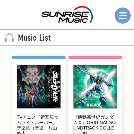
Music List
News
ニュース
Music List
ミュージックリスト
TVアニメ『鎧真伝サ
『機動新世紀ガンダ
ムライトルーパー』
ムＸ』ORIGINAL SO
音楽集（音楽：片山
UNDTRACK COLLE
楽曲使用については
修志）
CTION
こちらから