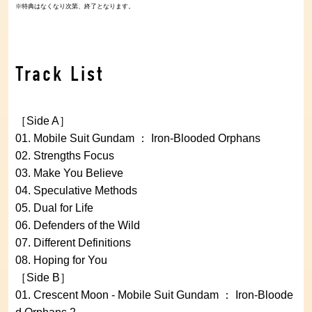
※特典はなくなり次第、終了となります。
Track List
［Side A］
01. Mobile Suit Gundam ： Iron-Blooded Orphans
02. Strengths Focus
03. Make You Believe
04. Speculative Methods
05. Dual for Life
06. Defenders of the Wild
07. Different Definitions
08. Hoping for You
［Side B］
01. Crescent Moon - Mobile Suit Gundam ： Iron-Bloode