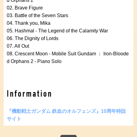
d Orphans 2
02. Brave Figure
03. Battle of the Seven Stars
04. Thank you, Mika
05. Hashmal - The Legend of the Calamity War
06. The Dignity of Lords
07. All Out
08. Crescent Moon - Mobile Suit Gundam ： Iron-Bloode
d Orphans 2 - Piano Solo
Information
『機動戦士ガンダム 鉄血のオルフェンズ』10周年特設
サイト