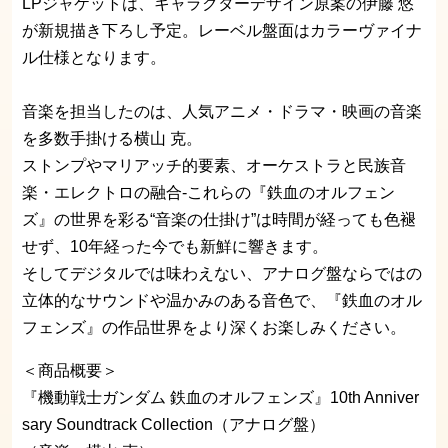
LPジャケットは、キャラクターデザイン原案の伊藤 悠
が新規描き下ろし予定。レーベル盤面はカラーヴァイナ
ル仕様となります。
音楽を担当したのは、人気アニメ・ドラマ・映画の音楽
を多数手掛ける横山 克。
ストンプやマリアッチ的要素、オーケストラと民族音
楽・エレクトロの融合‐これらの『鉄血のオルフェン
ズ』の世界を彩る“音楽の仕掛け”は時間が経っても色褪
せず、10年経った今でも新鮮に響きます。
そしてデジタルでは味わえない、アナログ盤ならではの
立体的なサウンドや温かみのある音色で、『鉄血のオル
フェンズ』の作品世界をより深くお楽しみください。
＜商品概要＞
『機動戦士ガンダム 鉄血のオルフェンズ』10th Anniver
sary Soundtrack Collection（アナログ盤）